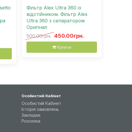
setto
Фільтр Alex Ultra 360 із
відстійником. Фільтр Alex
ра
Ultra 360 з сепаратором
Оригінал
450.00грн.
500.00грн.
Купити
Особистий Кабінет
Особистий Кабінет
Історія замовлень
Закладки
Розсилка