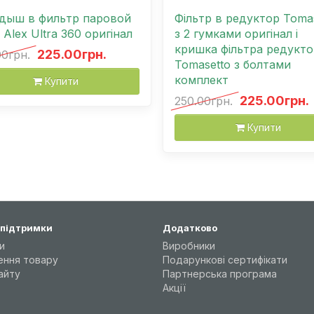
дыш в фильтр паровой
Фільтр в редуктор Toma
 Аlex Ultra 360 оригінал
з 2 гумками оригінал і
кришка фільтра редукто
225.00грн.
00грн.
Tomasetto з болтами
комплект
Купити
225.00грн.
250.00грн.
Купити
 підтримки
Додатково
и
Виробники
ення товару
Подарункові сертифікати
айту
Партнерська програма
Акції