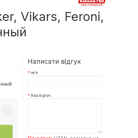
r, Vikars, Feroni,
онный
Написати відгук
ім'я
онный
Ваш відгук: