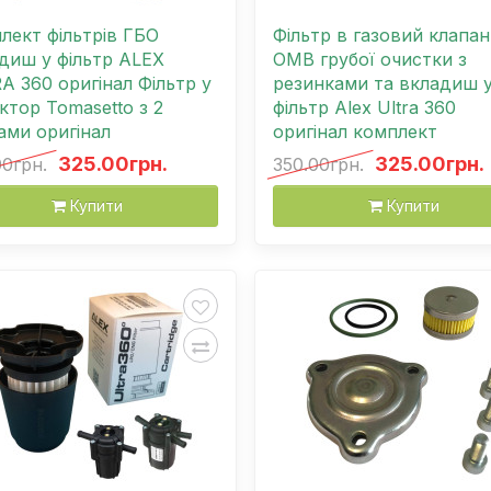
лект фільтрів ГБО
Фільтр в газовий клапан
диш у фільтр ALEX
OMB грубої очистки з
A 360 оригінал Фільтр у
резинками та вкладиш 
ктор Tomasetto з 2
фільтр Alex Ultra 360
ами оригінал
оригінал комплект
325.00грн.
325.00грн.
00грн.
350.00грн.
Купити
Купити