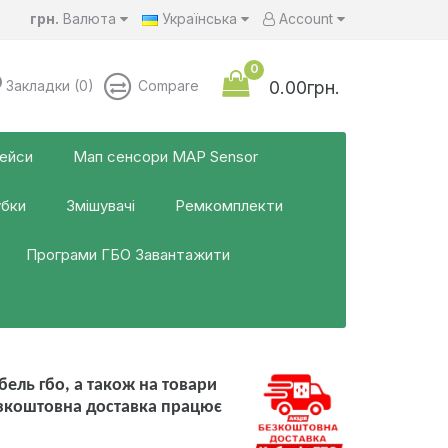
грн.
Валюта
Українська
Account
0
Закладки (0)
Compare
0.00грн.
фейси
Мап сенсори MAP Sensor
убки
Змішувачі
Ремкомплекти
Програми ГБО Завантажити
ель гбо, а також на товари
езкоштовна доставка працює