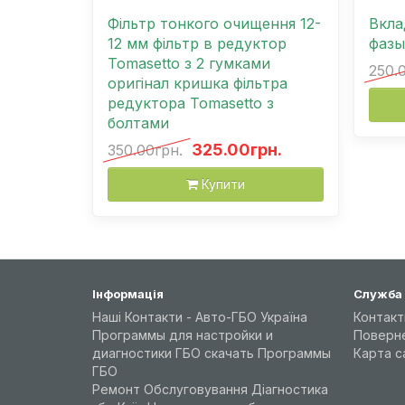
Фільтр тонкого очищення 12-
Вкла
12 мм фільтр в редуктор
фазы
Tomasetto з 2 гумками
250.
оригінал кришка фільтра
редуктора Tomasetto з
болтами
325.00грн.
350.00грн.
Купити
Інформація
Служба
Наші Контакти - Авто-ГБО Україна
Контакт
Программы для настройки и
Поверн
диагностики ГБО скачать Программы
Карта с
ГБО
Ремонт Обслуговування Діагностика