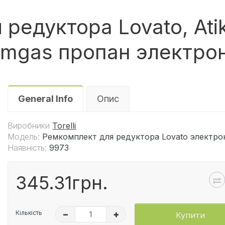
едуктора Lovato, Atike
 Mimgas пропан электр
General Info
Опис
Виробники
Torelli
Модель:
Ремкомплект для редуктора Lovato электр
Наявність:
9973
345.31грн.
Кількість
–
+
Купити