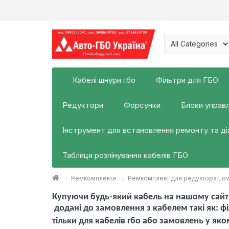
Кабелі шнури гбо
Фільтри для ГБО
Редуктори
Форсунки
Блоки управл
Інструмент для встановлення ремонту та д
Таблиця розпінування кабелів ГБО
Ремкомплекти
Ремкомплект для редуктора Lovato
Купуючи будь-який кабель на нашому сайті
додані до замовлення з кабелем такі як:
фі
тільки для кабелів гбо або замовлень у яко