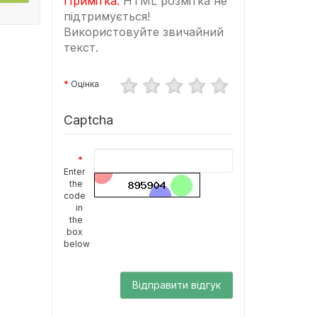
Примітка:
HTML розмітка не
підтримується!
Використовуйте звичайний
текст.
Оцінка
Captcha
Enter
the
code
in
the
box
below
Відправити відгук