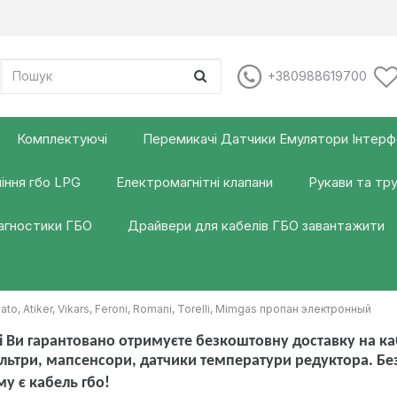
+380988619700
Комплектуючі
Перемикачі Датчики Емулятори Інтер
іння гбо LPG
Електромагнітні клапани
Рукави та тр
іагностики ГБО
Драйвери для кабелів ГБО завантажити
, Atiker, Vikars, Feroni, Romani, Torelli, Mimgas пропан электронный
 Ви гарантовано отримуєте безкоштовну доставку на каб
льтри, мапсенсори, датчики температури редуктора. Б
му є кабель гбо!