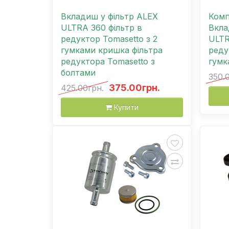
Вкладиш у фільтр ALEX
Комп
ULTRA 360 фільтр в
Вкла
редуктор Tomasetto з 2
ULTR
гумками кришка фільтра
реду
редуктора Tomasetto з
гумк
болтами
350.
375.00грн.
425.00грн.
Купити