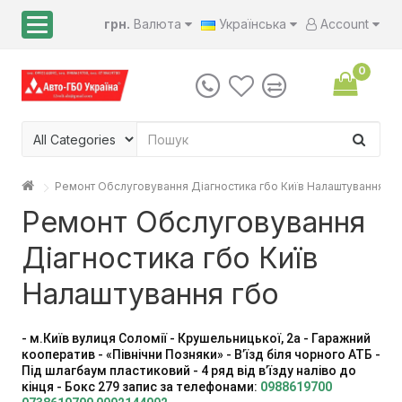
грн.
Валюта
Українська
Account
0
Ремонт Обслуговування Діагностика гбо Київ Налаштування гб
Ремонт Обслуговування
Діагностика гбо Київ
Налаштування гбо
- м.Київ вулиця Соломії - Крушельницької, 2а - Гаражний
кооператив - «Північни Позняки» - Вʼїзд біля чорного АТБ -
Під шлагбаум пластиковий - 4 ряд від вʼїзду наліво до
кінця - Бокс 279
запис за телефонами:
0988619700