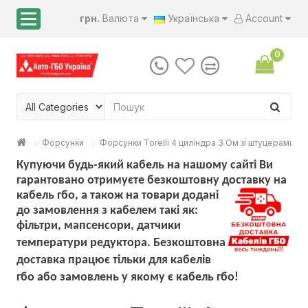
грн.
Валюта
Українська
Account
0
Форсунки
Форсунки Torelli 4 циліндра 3 Ом зі штуцерами к
Купуючи будь-який кабель на нашому сайті Ви
гарантовано отримуєте безкоштовну доставку на
кабель гбо, а також на товари
додані
до замовлення з кабелем такі як:
фільтри, мапсенсори, датчики
температури редуктора. Безкоштовна
доставка працює тільки для кабелів
гбо або замовлень у якому є кабель гбо!