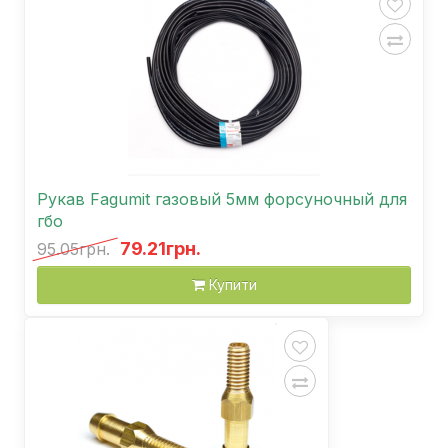
Рукав Fagumit газовый 5мм форсуночный для
гбо
79.21грн.
95.05грн.
Купити