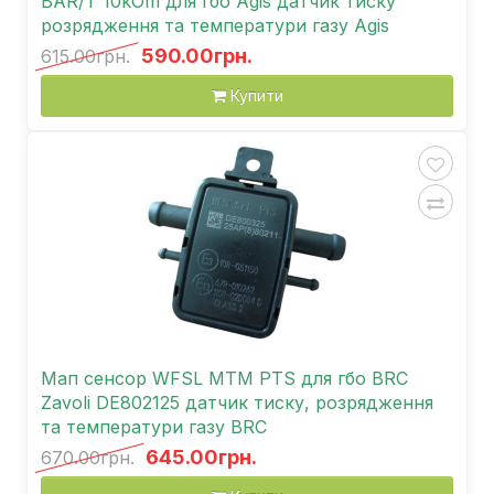
BAR/T 10kOm для гбо Agis датчик тиску
розрядження та температури газу Agis
590.00грн.
615.00грн.
Купити
Мап сенсор WFSL MTM PTS для гбо BRC
Zavoli DE802125 датчик тиску, розрядження
та температури газу BRC
645.00грн.
670.00грн.