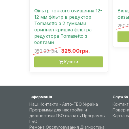
Фільтр тонкого очищення 12-
Вкла
12 мм фільтр в редуктор
фазы
Tomasetto з 2 гумками
250.
оригінал кришка фільтра
редуктора Tomasetto з
болтами
325.00грн.
350.00грн.
Купити
Інформація
Служба
Наші Контакти - Авто-ГБО Україна
Контакт
Программы для настройки и
Поверн
диагностики ГБО скачать Программы
Карта с
ГБО
Ремонт Обслуговування Діагностика