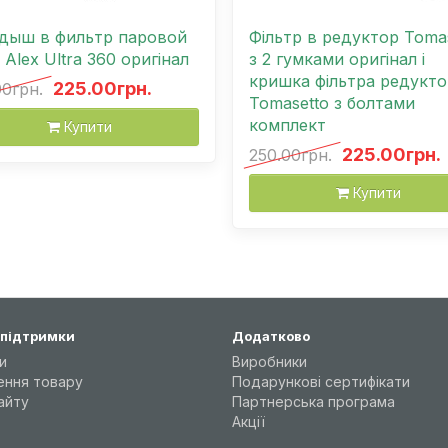
дыш в фильтр паровой
Фільтр в редуктор Toma
 Аlex Ultra 360 оригінал
з 2 гумками оригінал і
кришка фільтра редукто
225.00грн.
00грн.
Tomasetto з болтами
комплект
Купити
225.00грн.
250.00грн.
Купити
 підтримки
Додатково
и
Виробники
ення товару
Подарункові сертифікати
айту
Партнерська програма
Акції