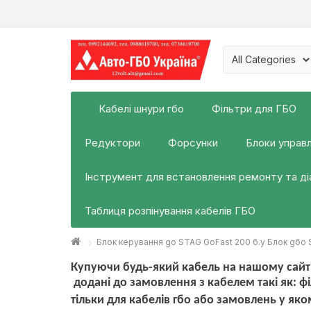
Кабелі шнури гбо
Фільтри для ГБО
Редуктори
Форсунки
Блоки управл
Інструмент для встановлення ремонту та д
Таблиця розпінування кабелів ГБО
Блок керування go STAG GoFast 200 б.у Блок gбо 
Купуючи будь-який кабель на нашому сайті
додані до замовлення з кабелем такі як:
фі
тільки для кабелів гбо або замовлень у яко