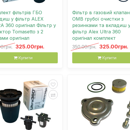
лект фільтрів ГБО
Фільтр в газовий клапан
диш у фільтр ALEX
OMB грубої очистки з
A 360 оригінал Фільтр у
резинками та вкладиш 
ктор Tomasetto з 2
фільтр Alex Ultra 360
ами оригінал
оригінал комплект
325.00грн.
325.00грн.
00грн.
350.00грн.
Купити
Купити