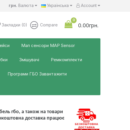
грн.
Валюта
Українська
Account
0
Закладки (0)
Compare
0.00грн.
фейси
Мап сенсори MAP Sensor
убки
Змішувачі
Ремкомплекти
Програми ГБО Завантажити
ель гбо, а також на товари
езкоштовна доставка працює