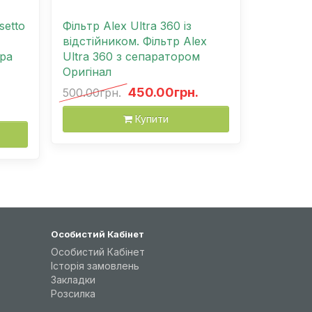
setto
Фільтр Alex Ultra 360 із
відстійником. Фільтр Alex
ра
Ultra 360 з сепаратором
Оригінал
450.00грн.
500.00грн.
Купити
Особистий Кабінет
Особистий Кабінет
Історія замовлень
Закладки
Розсилка