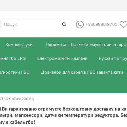
+380988619700
Комплектуючі
Перемикачі Датчики Емулятори Інтер
іння гбо LPG
Електромагнітні клапани
Рукави та тр
іагностики ГБО
Драйвери для кабелів ГБО завантажити
STAG GoFast 200 б.у
 Ви гарантовано отримуєте безкоштовну доставку на каб
льтри, мапсенсори, датчики температури редуктора. Б
му є кабель гбо!