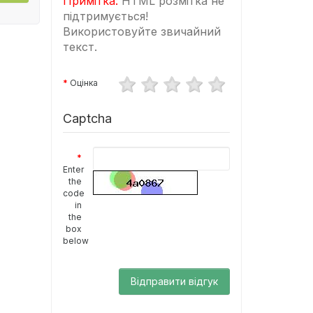
Примітка:
HTML розмітка не
підтримується!
Використовуйте звичайний
текст.
Оцінка
Captcha
Enter
the
code
in
the
box
below
Відправити відгук