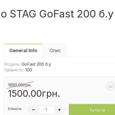
o STAG GoFast 200 б.у
General Info
Опис
Модель:
GoFast 200 б.у
Наявність:
100
1650.00грн.
1500.00грн.
Кількість
–
+
Купити