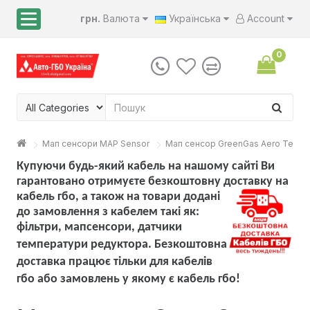
грн.
Валюта
Українська
Account
0
Мап сенсори MAP Sensor
Мап сенсор GreenGas Aero Terra д
Купуючи будь-який кабель на нашому сайті Ви
гарантовано отримуєте безкоштовну доставку на
кабель гбо, а також на товари
додані
до замовлення з кабелем такі як:
фільтри, мапсенсори, датчики
температури редуктора. Безкоштовна
доставка працює тільки для кабелів
гбо або замовлень у якому є кабель гбо!