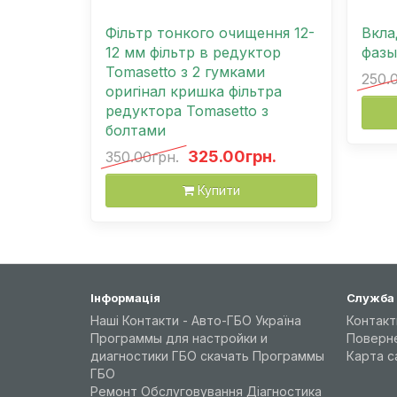
Фільтр тонкого очищення 12-
Вкла
12 мм фільтр в редуктор
фазы
Tomasetto з 2 гумками
250.
оригінал кришка фільтра
редуктора Tomasetto з
болтами
325.00грн.
350.00грн.
Купити
Інформація
Служба
Наші Контакти - Авто-ГБО Україна
Контакт
Программы для настройки и
Поверн
диагностики ГБО скачать Программы
Карта с
ГБО
Ремонт Обслуговування Діагностика