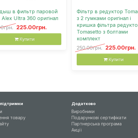
дыш в фильтр паровой
Фільтр в редуктор Toma
 Аlex Ultra 360 оригінал
з 2 гумками оригінал і
кришка фільтра редукто
225.00грн.
00грн.
Tomasetto з болтами
комплект
Купити
225.00грн.
250.00грн.
Купити
 підтримки
Додатково
и
Виробники
ення товару
Подарункові сертифікати
айту
Партнерська програма
Акції