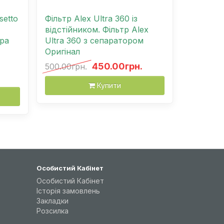
setto
Фільтр Alex Ultra 360 із
відстійником. Фільтр Alex
ра
Ultra 360 з сепаратором
Оригінал
450.00грн.
500.00грн.
Купити
Особистий Кабінет
Особистий Кабінет
Історія замовлень
Закладки
Розсилка