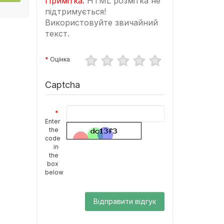
Примітка:
HTML розмітка не
підтримується!
Використовуйте звичайний
текст.
Оцінка
Captcha
Enter
the
code
in
the
box
below
Відправити відгук