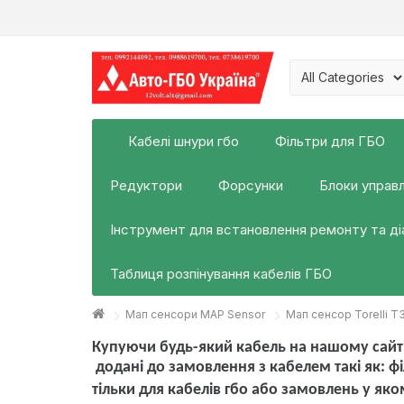
Кабелі шнури гбо
Фільтри для ГБО
Редуктори
Форсунки
Блоки управл
Інструмент для встановлення ремонту та д
Таблиця розпінування кабелів ГБО
Мап сенсори MAP Sensor
Мап сенсор Torelli T
Купуючи будь-який кабель на нашому сайті
додані до замовлення з кабелем такі як:
фі
тільки для кабелів гбо або замовлень у яко