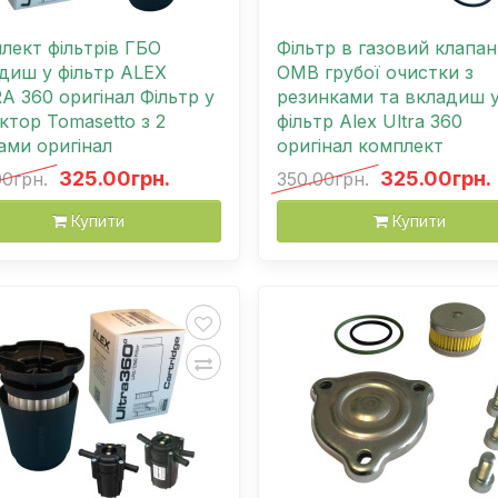
лект фільтрів ГБО
Фільтр в газовий клапан
диш у фільтр ALEX
OMB грубої очистки з
A 360 оригінал Фільтр у
резинками та вкладиш 
ктор Tomasetto з 2
фільтр Alex Ultra 360
ами оригінал
оригінал комплект
325.00грн.
325.00грн.
00грн.
350.00грн.
Купити
Купити