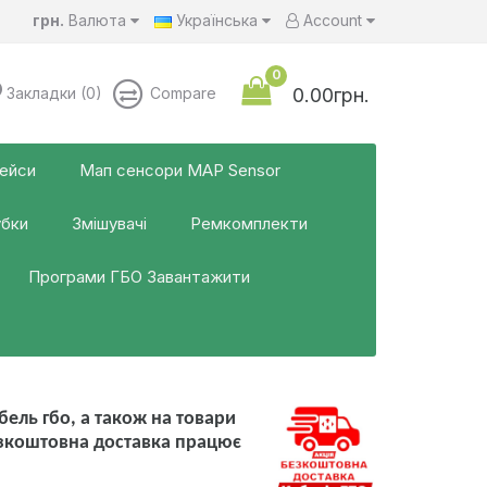
грн.
Валюта
Українська
Account
0
Закладки (0)
Compare
0.00грн.
фейси
Мап сенсори MAP Sensor
убки
Змішувачі
Ремкомплекти
Програми ГБО Завантажити
ель гбо, а також на товари
езкоштовна доставка працює