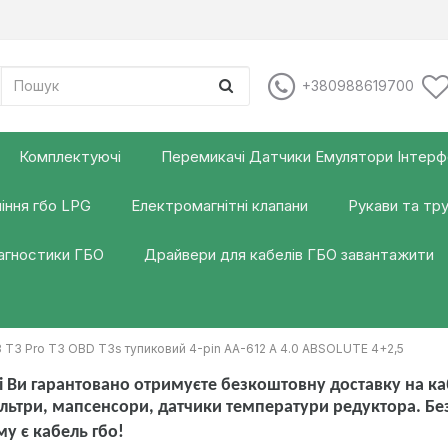
+380988619700
Комплектуючі
Перемикачі Датчики Емулятори Інтер
іння гбо LPG
Електромагнітні клапани
Рукави та тр
іагностики ГБО
Драйвери для кабелів ГБО завантажити
3 T3 Pro T3 OBD T3s тупиковий 4-pin АА-612 A 4.0 ABSOLUTE 4+2,5
 Ви гарантовано отримуєте безкоштовну доставку на каб
льтри, мапсенсори, датчики температури редуктора. Б
му є кабель гбо!