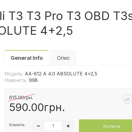
li T3 T3 Pro T3 OBD T3
SOLUTE 4+2,5
General Info
Опис
Модель:
АА-612 A 4.0 ABSOLUTE 4+2,5
Наявність:
998
615.00грн.
590.00грн.
Кількість
–
+
Купити