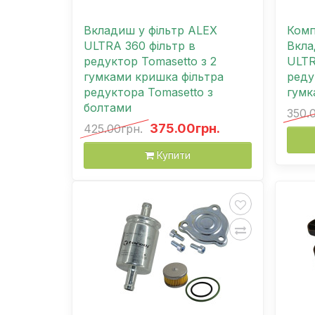
Вкладиш у фільтр ALEX
Комп
ULTRA 360 фільтр в
Вкла
редуктор Tomasetto з 2
ULTR
гумками кришка фільтра
реду
редуктора Tomasetto з
гумк
болтами
350.
375.00грн.
425.00грн.
Купити