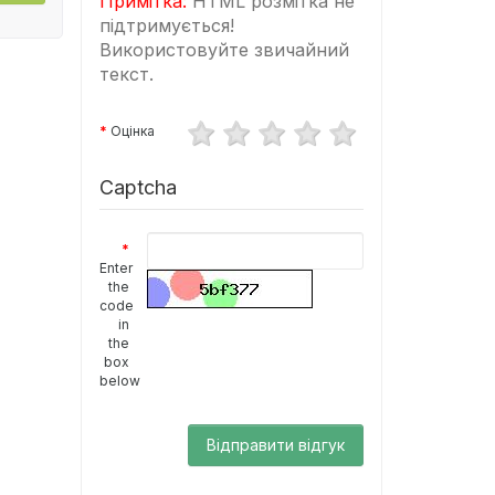
Примітка:
HTML розмітка не
підтримується!
Використовуйте звичайний
текст.
Оцінка
Captcha
Enter
the
code
in
the
box
below
Відправити відгук