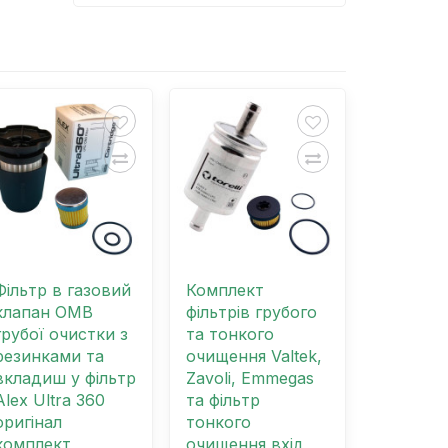
Фільтр в газовий
Комплект
клапан OMB
фільтрів грубого
грубої очистки з
та тонкого
резинками та
очищення Valtek,
вкладиш у фільтр
Zavoli, Emmegas
Alex Ultra 360
та фільтр
оригінал
тонкого
комплект
очищення вхід