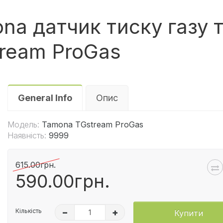
a датчик тиску газу 
ream ProGas
General Info
Опис
Модель:
Tamona TGstream ProGas
Наявність:
9999
615.00грн.
590.00грн.
Кількість
–
+
Купити