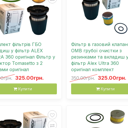
лект фільтрів ГБО
Фільтр в газовий клапан
диш у фільтр ALEX
OMB грубої очистки з
A 360 оригінал Фільтр у
резинками та вкладиш 
ктор Tomasetto з 2
фільтр Alex Ultra 360
ами оригінал
оригінал комплект
325.00грн.
325.00грн.
00грн.
350.00грн.
Купити
Купити