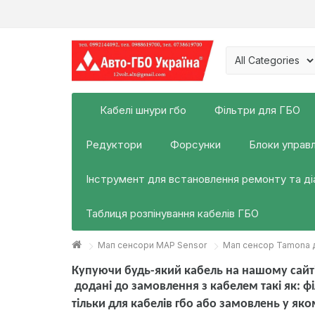
Кабелі шнури гбо
Фільтри для ГБО
Редуктори
Форсунки
Блоки управл
Інструмент для встановлення ремонту та д
Таблиця розпінування кабелів ГБО
Мап сенсори MAP Sensor
Мап сенсор Tamona д
Купуючи будь-який кабель на нашому сайті
додані до замовлення з кабелем такі як:
фі
тільки для кабелів гбо або замовлень у яко