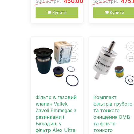
450.00грн.
475.
500.00грн.
525.00грн.
Купити
Купити
Фільтр в газовий
Комплект
клапан Valtek
фільтрів грубого
Zavoli Emmegas з
та тонкого
резинками і
очищення OMB
Вкладиш у
та фільтр
фільтр Alex Ultra
тонкого