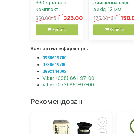
360 оригінал
очищення вхід
комплект
вихід 12 мм
325.00грн.
150.
350.00грн.
175.00грн.
Купити
Купити
Контактна інформація:
0988619700
0738619700
0992144092
Viber (098) 861-97-00
Viber (073) 861-97-00
Рекомендовані