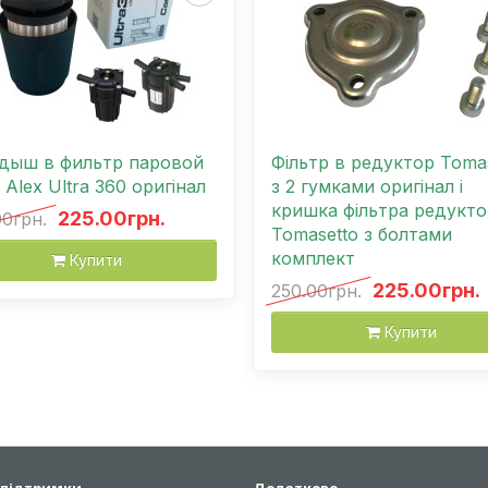
дыш в фильтр паровой
Фільтр в редуктор Toma
 Аlex Ultra 360 оригінал
з 2 гумками оригінал і
кришка фільтра редукто
225.00грн.
00грн.
Tomasetto з болтами
комплект
Купити
225.00грн.
250.00грн.
Купити
 підтримки
Додатково