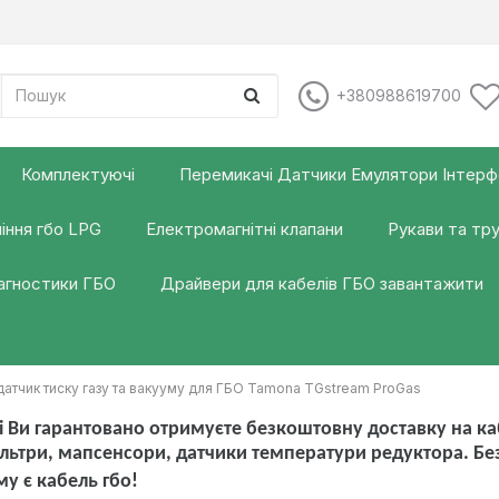
+380988619700
Комплектуючі
Перемикачі Датчики Емулятори Інтер
іння гбо LPG
Електромагнітні клапани
Рукави та тр
іагностики ГБО
Драйвери для кабелів ГБО завантажити
атчик тиску газу та вакууму для ГБО Tamona TGstream ProGas
 Ви гарантовано отримуєте безкоштовну доставку на каб
льтри, мапсенсори, датчики температури редуктора. Б
му є кабель гбо!