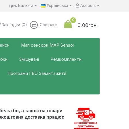
грн.
Валюта
Українська
Account
0
Закладки (0)
Compare
0.00грн.
фейси
Мап сенсори MAP Sensor
убки
Змішувачі
Ремкомплекти
Програми ГБО Завантажити
ель гбо, а також на товари
езкоштовна доставка працює