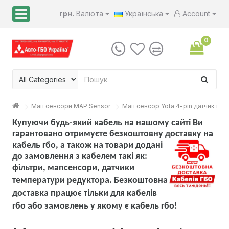
грн.
Валюта
Українська
Account
0
Мап сенсори MAP Sensor
Мап сенсор Yota 4-pin датчик тис
Купуючи будь-який кабель на нашому сайті Ви
гарантовано отримуєте безкоштовну доставку на
кабель гбо, а також на товари
додані
до замовлення з кабелем такі як:
фільтри, мапсенсори, датчики
температури редуктора. Безкоштовна
доставка працює тільки для кабелів
гбо або замовлень у якому є кабель гбо!